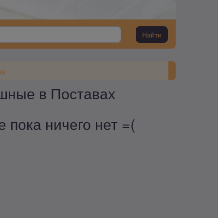
Найти
ые
ашные в Поставах
 пока ничего нет =(