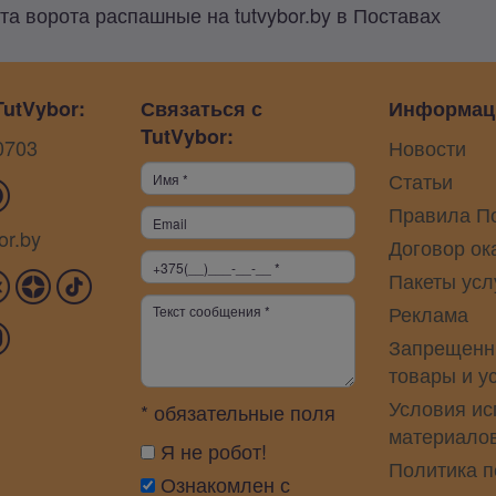
та ворота распашные на tutvybor.by в Поставах
utVybor:
Связаться с
Информац
TutVybor:
0703
Новости
Статьи
Правила П
or.by
Договор ок
Пакеты усл
Реклама
Запрещенн
товары и у
Условия ис
* обязательные поля
материало
Я не робот!
Политика 
Ознакомлен с