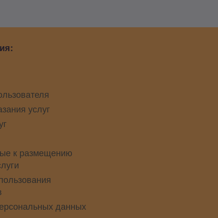
ия:
ользователя
азания услуг
уг
ые к размещению
слуги
пользования
в
персональных данных