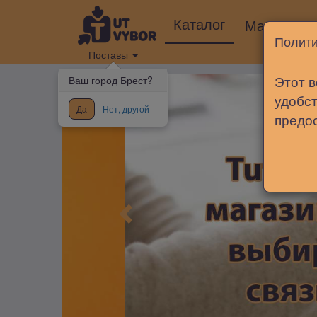
Каталог
Магазины
Полити
Поставы
Этот в
Ваш город Брест?
удобст
Да
Нет, другой
предо