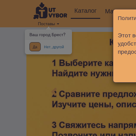
Каталог
Магазины
Полити
Поставы
Этот в
Ваш город Брест?
удобст
Да
Нет, другой
предо