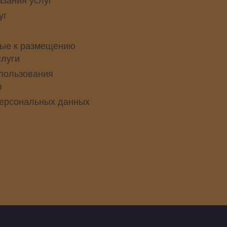
уг
ые к размещению
слуги
пользования
в
персональных данных