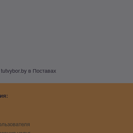
utvybor.by в Поставах
ия:
ользователя
азания услуг