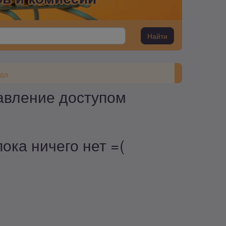
Найти
да
авление доступом
ока ничего нет =(