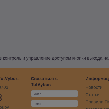
контроль и управление доступом кнопки выхода на t
utVybor:
Связаться с
Информац
TutVybor:
0703
Новости
Статьи
Правила П
or.by
Договор ок