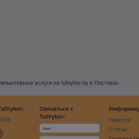
мпьютерные услуги на tutvybor.by в Поставах
utVybor:
Связаться с
Информац
TutVybor:
0703
Новости
Статьи
Правила П