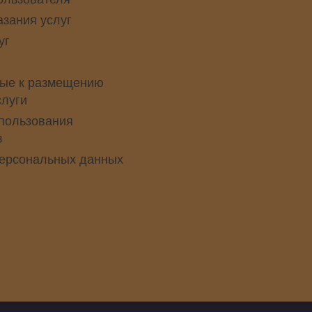
азания услуг
уг
ые к размещению
слуги
пользования
в
персональных данных