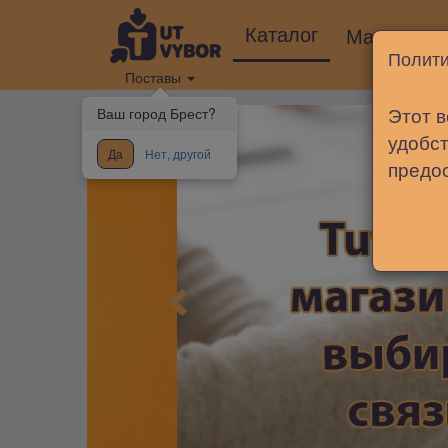
Каталог
Магазины
Полити
Поставы
Этот в
Ваш город Брест?
удобст
Да
Нет, другой
предо