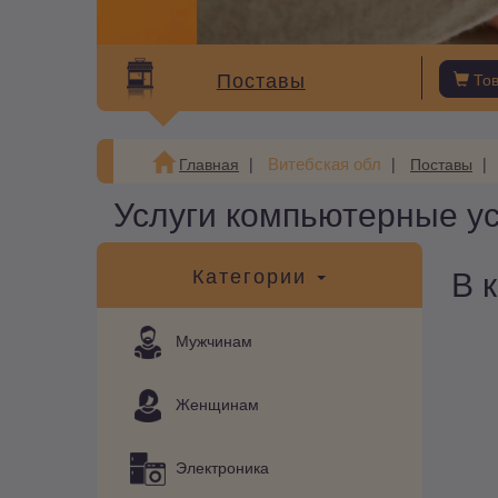
Поставы
То
Витебская обл
Главная
Поставы
Услуги компьютерные ус
В 
Категории
Мужчинам
Женщинам
Электроника