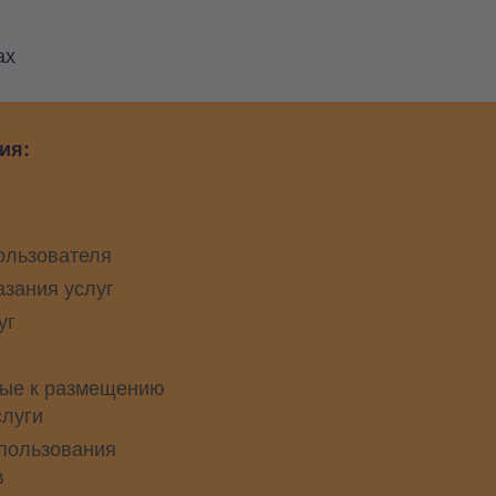
ах
ия:
ользователя
азания услуг
уг
ые к размещению
слуги
пользования
в