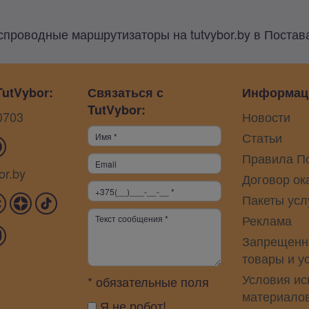
спроводные маршрутизаторы на tutvybor.by в Постав
utVybor:
Связаться с
Информац
TutVybor:
0703
Новости
Статьи
Правила П
or.by
Договор ок
Пакеты усл
Реклама
Запрещенн
товары и у
Условия ис
* обязательные поля
материало
Я не робот!