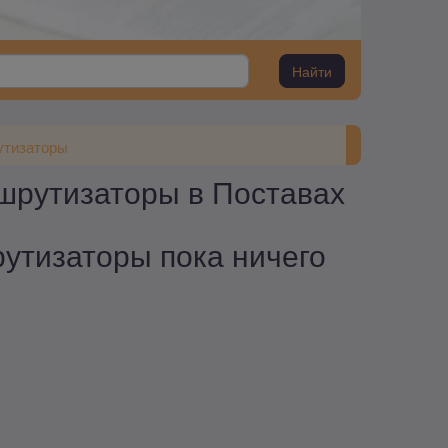
Найти
утизаторы
шрутизаторы в Поставах
утизаторы пока ничего