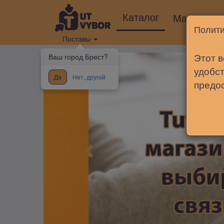
Каталог
Магазины
Полити
Поставы
Этот в
Ваш город Брест?
удобст
Да
Нет, другой
предо