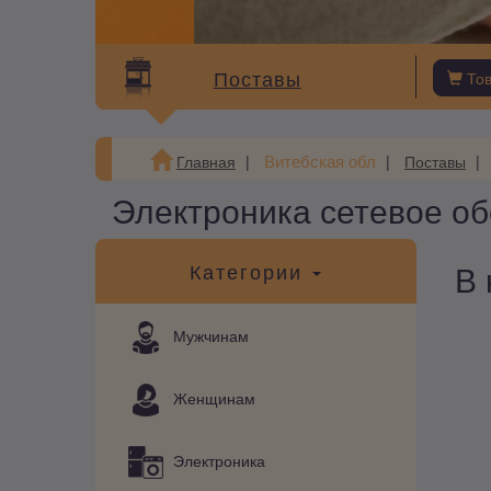
Поставы
То
Витебская обл
Главная
Поставы
Электроника сетевое о
В 
Категории
Мужчинам
Женщинам
Электроника