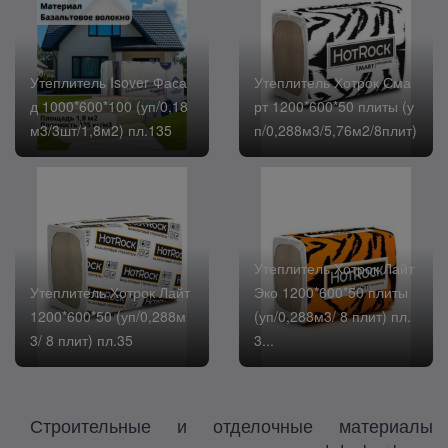
Утеплитель Isover Фаса
Утеплитель Хотрок Сма
д 1000*600*100 (уп/0,18
рт 1200*600*50 плиты (у
м3/3шт/1,8м2) пл.135
п/0,288м3/5,76м2/8плит)
Утеплитель Хотрок Лайт
Утеплитель Хотрок Лайт
Эко 1200*600*50 плиты
1200*600*50 (уп/0,288м
(уп/0,288м3/ 8 плит) пл.
3/ 8 плит) пл.35
3...
Строительные и отделочные материалы