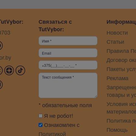
utVybor:
Связаться с
Информац
TutVybor:
0703
Новости
Статьи
Правила П
or.by
Договор ок
Пакеты усл
Реклама
Запрещенн
товары и у
Условия ис
* обязательные поля
материало
Я не робот!
Политика 
Ознакомлен с
Помощь
Политикой