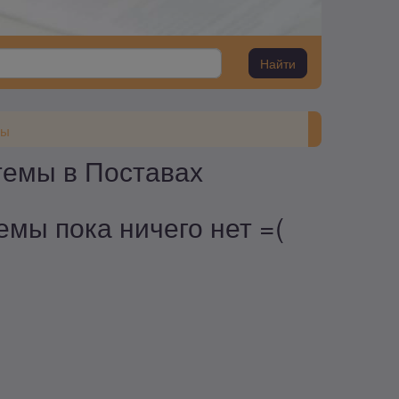
Найти
мы
темы в Поставах
мы пока ничего нет =(