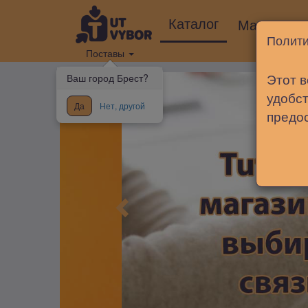
Каталог
Магазины
Полити
Поставы
Этот в
Ваш город Брест?
удобст
Да
Нет, другой
предо