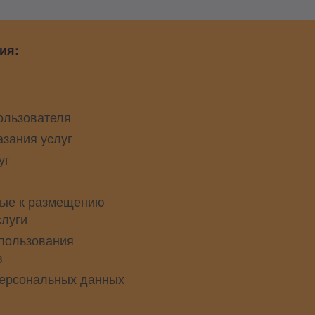
ия:
ользователя
азания услуг
уг
ые к размещению
слуги
пользования
в
персональных данных