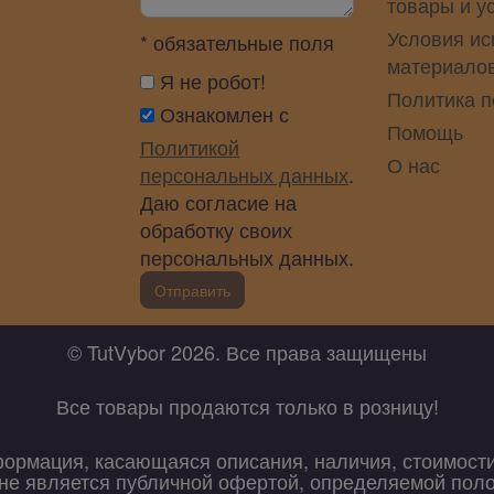
товары и у
Условия ис
* обязательные поля
материало
Я не робот!
Политика 
Ознакомлен с
Помощь
Политикой
О нас
персональных данных
.
Даю согласие на
обработку своих
персональных данных.
Отправить
© TutVybor 2026. Все права защищены
Все товары продаются только в розницу!
формация, касающаяся описания, наличия, стоимост
х не является публичной офертой, определяемой пол