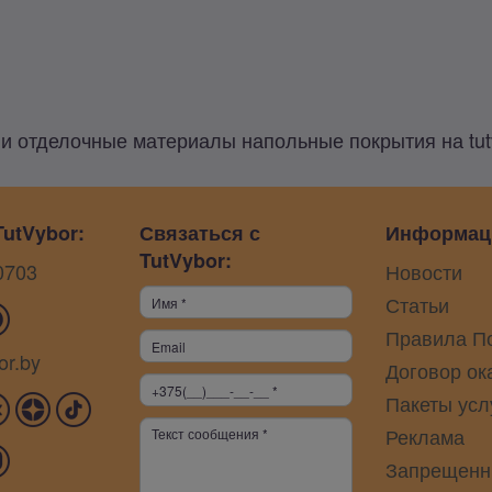
и отделочные материалы напольные покрытия на tut
utVybor:
Связаться с
Информац
TutVybor:
0703
Новости
Статьи
Правила П
or.by
Договор ок
Пакеты усл
Реклама
Запрещенн