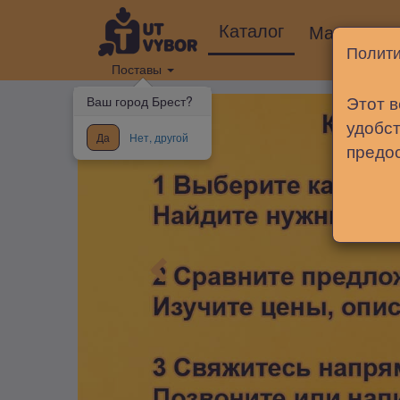
Каталог
Магазины
Полити
Поставы
Этот в
Ваш город Брест?
удобст
Да
Нет, другой
предо