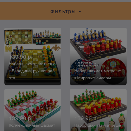
Фильтры
139,90 р.
169,90 р.
Набор шахмат-матреше
к Бородино, ручная раб
Набор шахмат-матреше
ота
к Мировые лидеры
139,90 р.
139,90 р.
Коллекционные шахмат
Набор шахмат-матреше