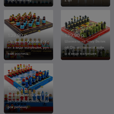
139,90 р.
139,90 р.
Шахматы «Русские сказк
Шахматы на тему Велик
и» в виде матрешек, руч
ой Отечественной войн
ная роспись
ы в виде матрешек
139,90 р.
Шахматы-матрешки с пи
ратской тематикой, пода
рок ребенку