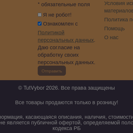
Условия ис
* обязательные поля
материало
Я не робот!
Политика 
Ознакомлен с
Помощь
Политикой
О нас
персональных данных
.
Даю согласие на
обработку своих
персональных данных.
Отправить
© TutVybor 2026. Все права защищены
Все товары продаются только в розницу!
формация, касающаяся описания, наличия, стоимост
х не является публичной офертой, определяемой пол
кодекса РБ