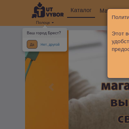
Каталог
Магазины
Полити
Полоцк
Этот в
Ваш город Брест?
удобст
Да
Нет, другой
предо