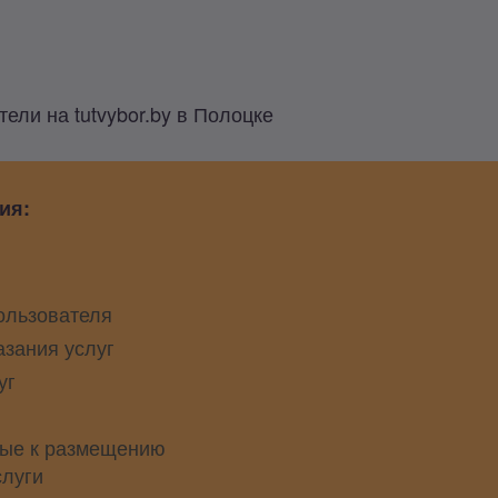
ли на tutvybor.by в Полоцке
ия:
ользователя
азания услуг
уг
ые к размещению
слуги