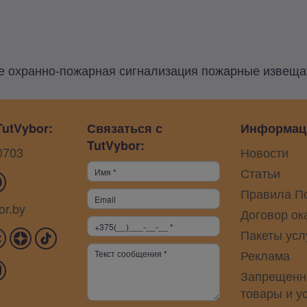
охранно-пожарная сигнализация пожарные извещате
utVybor:
Связаться с
Информац
TutVybor:
0703
Новости
Статьи
Правила П
or.by
Договор ок
Пакеты усл
Реклама
Запрещенн
товары и у