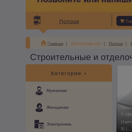
Полоцк
То
Витебская обл
Главная
Полоцк
Строительные и отдело
Категории
Мужчинам
Женщинам
Пено
Т-15Н
(1шт=
Электроника
3) (...