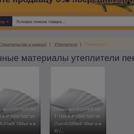
вар
Пенопласт
Строительство и ремонт
Утеплители
чные материалы утеплители пе
пласт СОГРЕЙ ПП
Пенопласт СОГРЕЙ ПП
-А-Р 1000*500*20
Т-15Н-А-Р 1000*500*50
0,01м3/ 100шт в м
(1шт=0,025м3/ 40шт в м
3) (...