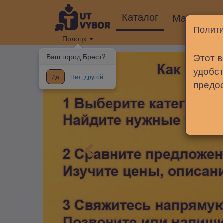
Каталог
Магазины
Полити
Полоцк
Этот в
Ваш город Брест?
удобст
Да
Нет, другой
предо