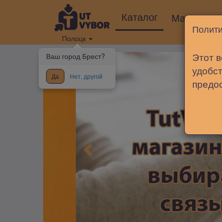
Каталог
Магазины
Полити
Полоцк
Этот в
Ваш город Брест?
удобст
Да
Нет, другой
предо