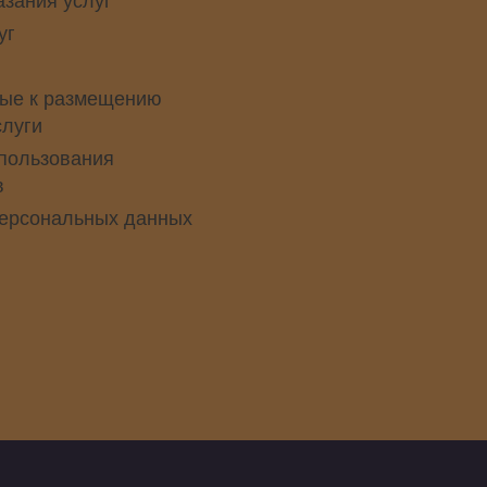
уг
ые к размещению
слуги
пользования
в
персональных данных