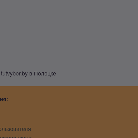
utvybor.by в Полоцке
ия:
ользователя
азания услуг