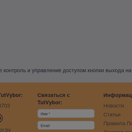
контроль и управление доступом кнопки выхода на t
utVybor:
Связаться с
Информац
TutVybor:
0703
Новости
Статьи
Правила П
or.by
Договор ок