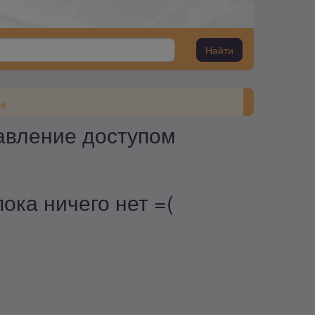
Найти
а
авление доступом
ока ничего нет =(