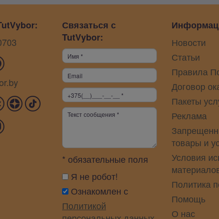
utVybor:
Связаться с
Информац
TutVybor:
0703
Новости
Статьи
Правила П
or.by
Договор ок
Пакеты усл
Реклама
Запрещенн
товары и у
Условия ис
* обязательные поля
материало
Я не робот!
Политика 
Ознакомлен с
Помощь
Политикой
О нас
персональных данных
.