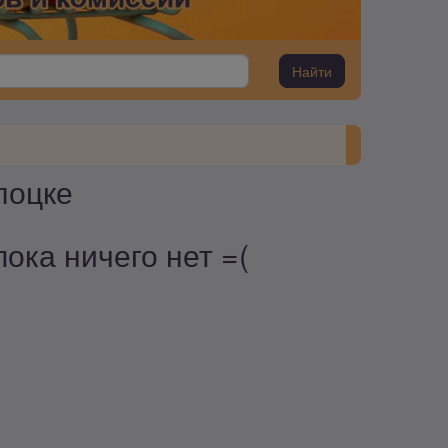
Найти
лоцке
ока ничего нет =(