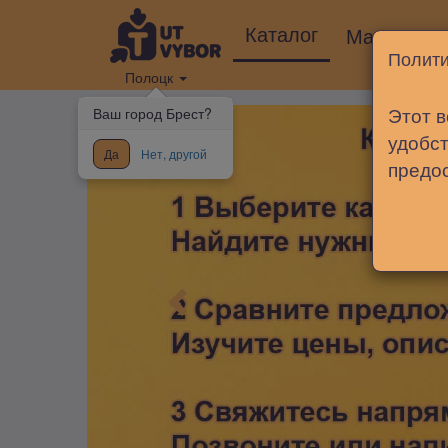
Каталог
Магазины
Полити
Полоцк
Этот в
Ваш город Брест?
удобст
Да
Нет, другой
предо