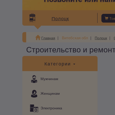
Полоцк
То
Витебская обл
Главная
Полоцк
Строительство и ремон
Категории
Мужчинам
Женщинам
Электроника