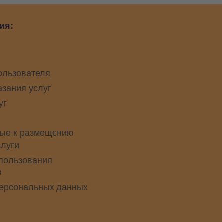
ия:
ользователя
азания услуг
уг
ые к размещению
слуги
пользования
в
персональных данных