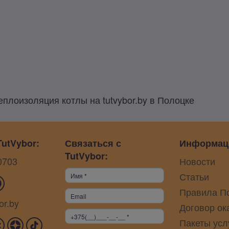
еплоизоляция котлы на tutvybor.by в Полоцке
utVybor:
Связаться с
Информац
TutVybor:
0703
Новости
Статьи
Правила П
or.by
Договор ок
Пакеты усл