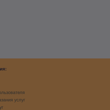
ия:
ользователя
азания услуг
уг