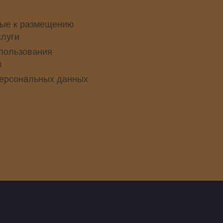
ые к размещению
слуги
пользования
в
персональных данных