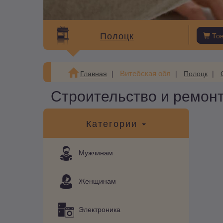
Полоцк
То
Витебская обл
Главная
Полоцк
Строительство и ремонт
Категории
Мужчинам
Женщинам
Электроника