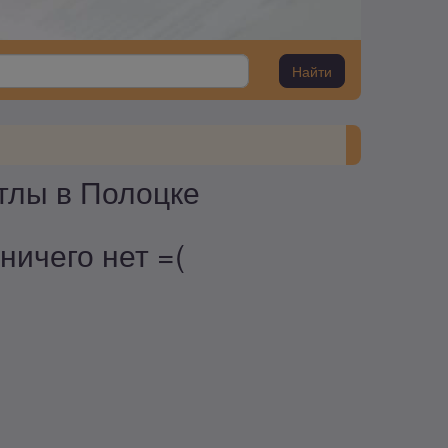
Найти
тлы в Полоцке
ничего нет =(