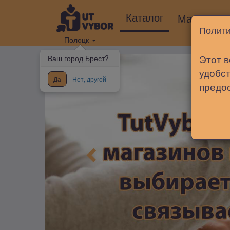
Каталог
Магазины
Полити
Полоцк
Этот в
Ваш город Брест?
удобст
Да
Нет, другой
предо