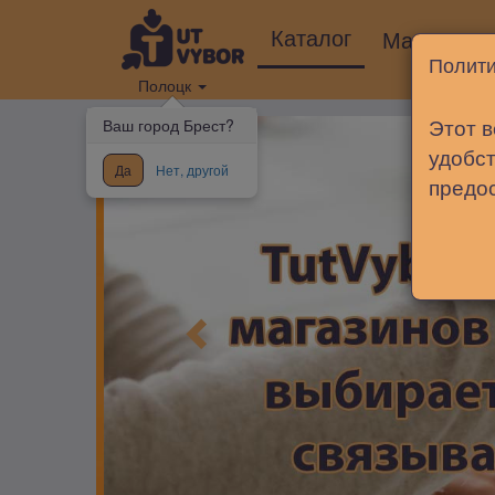
Каталог
Магазины
Полити
Полоцк
Этот в
Ваш город Брест?
удобст
Да
Нет, другой
предо