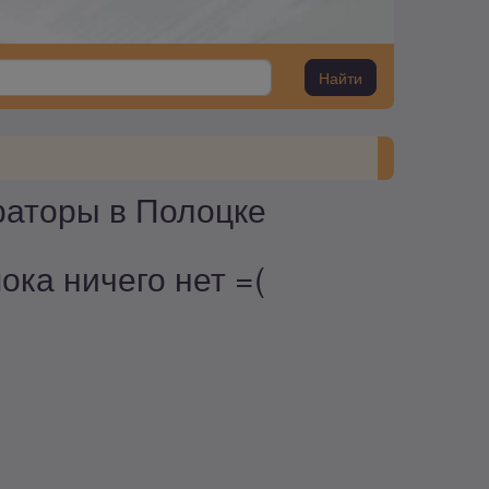
Найти
раторы в Полоцке
ка ничего нет =(