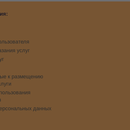
ия:
ользователя
азания услуг
уг
ые к размещению
слуги
пользования
в
персональных данных