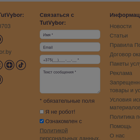
utVybor:
Связаться с
Информац
TutVybor:
0703
Новости
Статьи
Правила П
or.by
Договор ок
Пакеты усл
Реклама
Запрещенн
товары и у
Условия ис
* обязательные поля
материало
Я не робот!
Политика 
Ознакомлен с
Помощь
Политикой
О нас
персональных данных
.