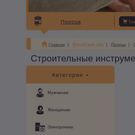
Полоцк
То
Витебская обл
Главная
Полоцк
Строительные инструме
Категории
Мужчинам
Женщинам
Электроника