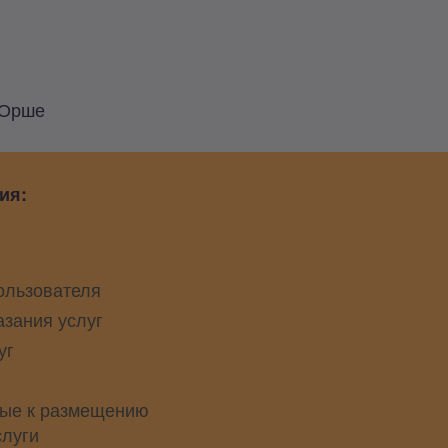
 Орше
ия:
ользователя
азания услуг
уг
ые к размещению
слуги