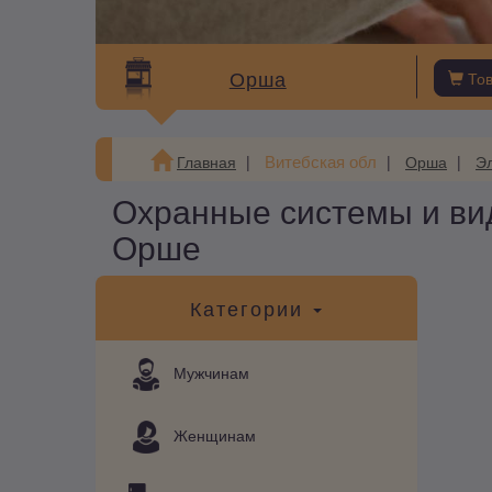
Орша
То
Витебская обл
Главная
Орша
Э
Охранные системы и в
Орше
Категории
Мужчинам
Женщинам