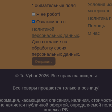
Условия ис
* обязательные поля
материало
Я не робот!
Политика 
Ознакомлен с
Помощь
Политикой
О нас
персональных данных
.
Даю согласие на
обработку своих
персональных данных.
Отправить
© TutVybor 2026. Все права защищены
Все товары продаются только в розницу!
формация, касающаяся описания, наличия, стоимост
х не является публичной офертой, определяемой пол
кодекса РБ