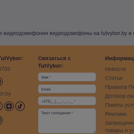
 видеодомофония видеодомофоны на tutvybor.by в
utVybor:
Связаться с
Информац
TutVybor:
0703
Новости
Статьи
Правила П
or.by
Договор ок
Пакеты усл
Реклама
Запрещенн
товары и у