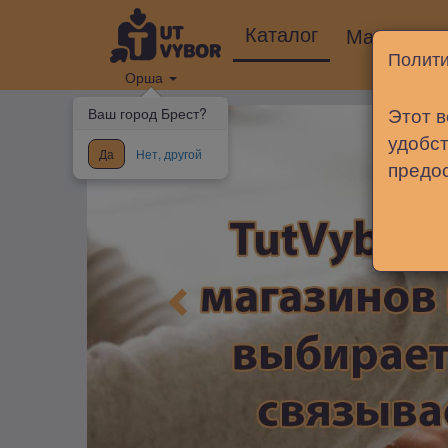
Каталог
Магазины
Полити
Орша
Этот в
Ваш город Брест?
удобст
Да
Нет, другой
предо