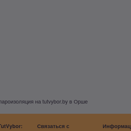
пароизоляция на tutvybor.by в Орше
utVybor:
Связаться с
Информац