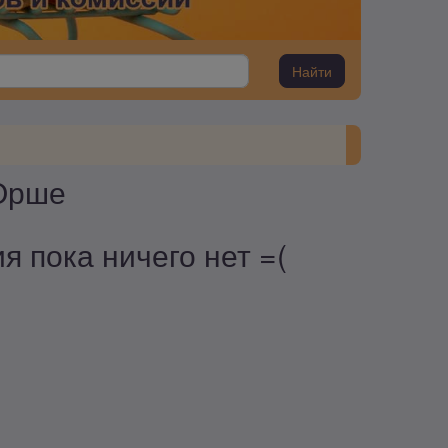
Найти
 Орше
я пока ничего нет =(