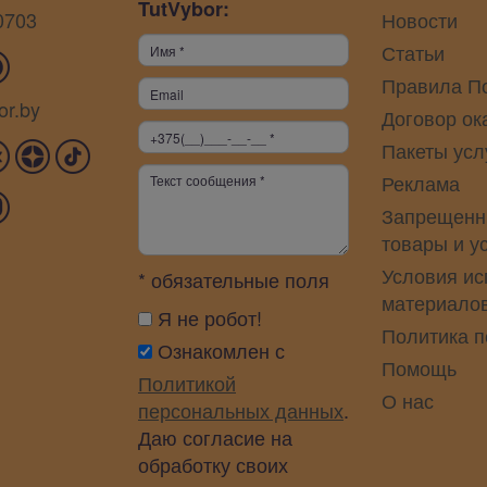
TutVybor:
0703
Новости
Статьи
Правила П
or.by
Договор ок
Пакеты усл
Реклама
Запрещенн
товары и у
Условия ис
* обязательные поля
материало
Я не робот!
Политика 
Ознакомлен с
Помощь
Политикой
О нас
персональных данных
.
Даю согласие на
обработку своих