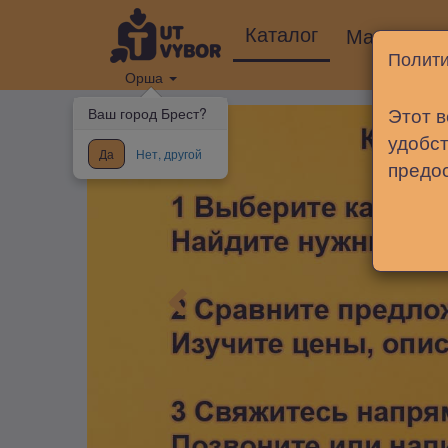
Каталог
Магазины
Полити
Орша
Этот в
Ваш город Брест?
удобст
Да
Нет, другой
предо