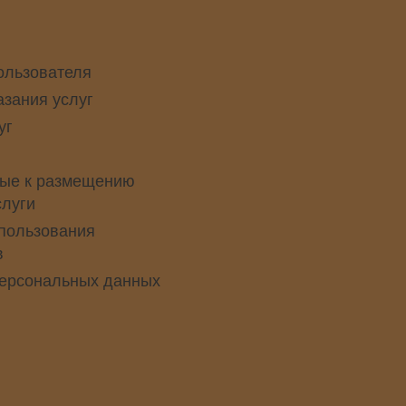
ользователя
азания услуг
уг
ые к размещению
слуги
пользования
в
персональных данных