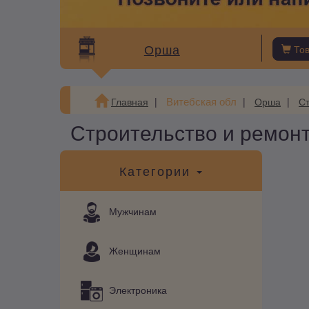
Орша
То
Витебская обл
Главная
Орша
Ст
Строительство и ремонт
Категории
Мужчинам
Женщинам
Электроника