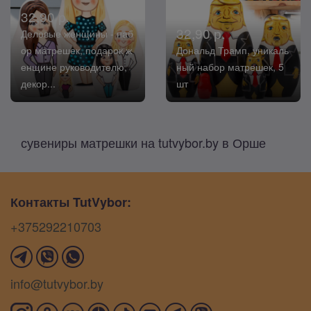
32,90 р.
32,90 р.
Деловые женщины - наб
ор матрешек, подарок ж
Дональд Трамп, уникаль
енщине руководителю,
ный набор матрешек, 5
декор...
шт
сувениры матрешки на tutvybor.by в Орше
Контакты TutVybor:
+375292210703
info@tutvybor.by