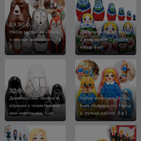
69,90 р.
49,90 р.
Набор матрешек «Милы
Традиционная матрешк
е лесные животные», 7 в
а в сарафане с розами,
1
набор 6 шт
32,90 р.
32,90 р.
Дизайнерские черные м
Набор матрешек Волше
атрешки с геометрическ
бник Изумрудного Город
ими животными, 5 шт
а, ручная работа, 5 в 1