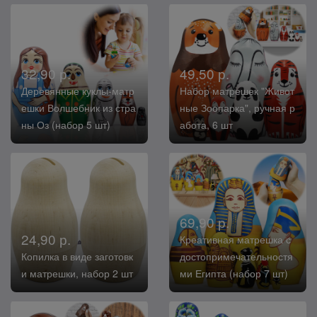
32,90 р.
49,50 р.
Деревянные куклы-матр
Набор матрешек "Живот
ешки Волшебник из стра
ные Зоопарка", ручная р
ны Оз (набор 5 шт)
абота, 6 шт
69,90 р.
24,90 р.
Креативная матрешка с
Копилка в виде заготовк
достопримечательностя
и матрешки, набор 2 шт
ми Египта (набор 7 шт)