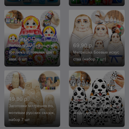
49,90 р.
69,90 р.
Набор традиционных ма
трешек с луговыми цвет
Матрешка Боевые искус
ами, 6 шт
ства (набор 7 шт)
49,90 р.
32,90 р.
Заготовки матрешек по
Набор матрешек Далмат
мотивам русских сказок,
инцы, декор детской, 5 в
набор 7 шт
1