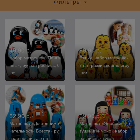
Фильтры
49,90 р.
69,90 р.
Набор матрешек «Пингв
Ёжики, набор матрешек
ины», ручная роспись, 6
7 шт, развивающие игру
шт
шки
32,90 р.
69,90 р.
Матрёшка «Достоприме
Матрешка «Японские де
чательности Бреста» ру
вушки в кимоно» набор
чная роспись, 5 шт
расписных кукол