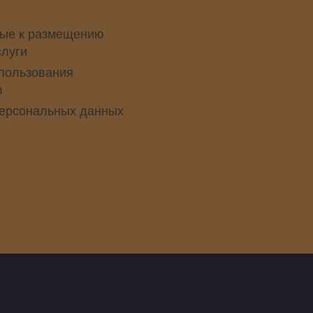
ые к размещению
слуги
пользования
в
персональных данных