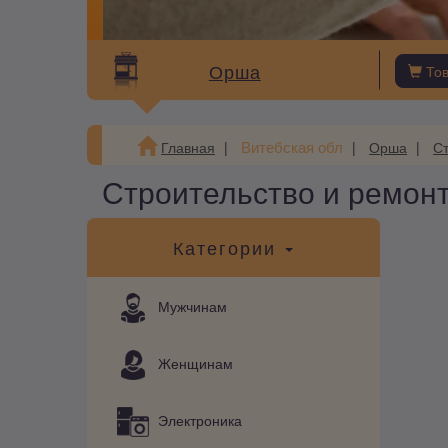
Орша
То
Витебская обл
Главная
Орша
Ст
Строительство и ремон
Категории
Мужчинам
Женщинам
Электроника