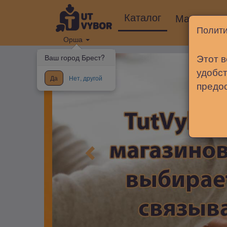
Каталог
Магазины
Полити
Орша
Этот в
Ваш город Брест?
удобст
Да
Нет, другой
предо