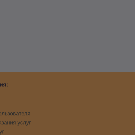
ия:
ользователя
азания услуг
уг