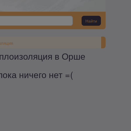
Найти
оляция
еплоизоляция в Орше
ока ничего нет =(