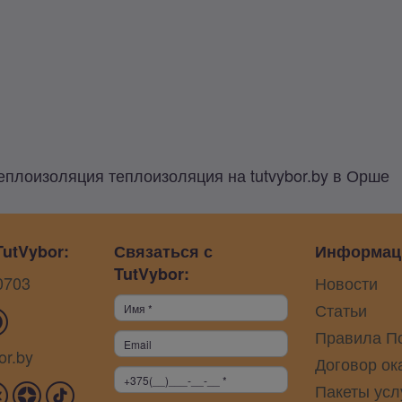
еплоизоляция теплоизоляция на tutvybor.by в Орше
utVybor:
Связаться с
Информац
TutVybor:
0703
Новости
Статьи
Правила П
or.by
Договор ок
Пакеты усл