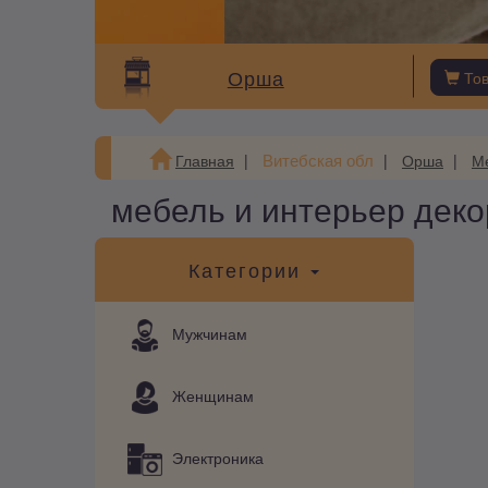
Орша
То
Витебская обл
Главная
Орша
М
мебель и интерьер дек
Категории
Мужчинам
Женщинам
Электроника