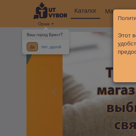
Каталог
Магазины
Полити
Орша
Этот в
Ваш город Брест?
удобст
Да
Нет, другой
предо