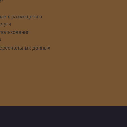
ые к размещению
слуги
пользования
в
персональных данных