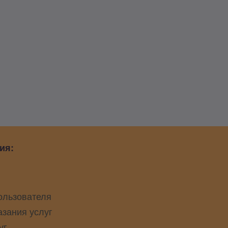
ия:
ользователя
азания услуг
уг