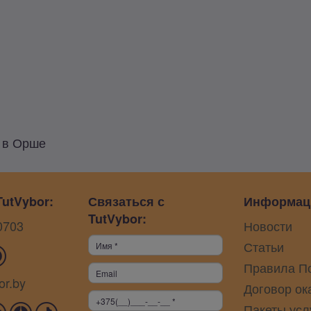
y в Орше
utVybor:
Связаться с
Информац
TutVybor:
0703
Новости
Статьи
Правила П
or.by
Договор ок
Пакеты усл