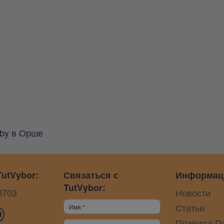
.by в Орше
utVybor:
Связаться с
Информац
TutVybor:
0703
Новости
Статьи
Правила П