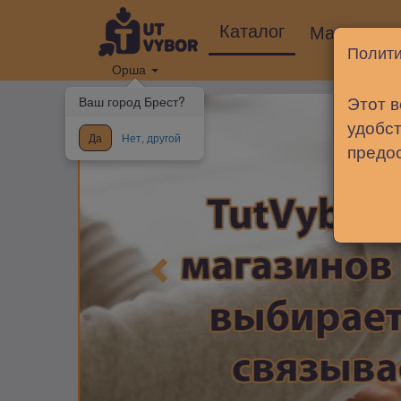
Каталог
Магазины
Полити
Орша
Этот в
Ваш город Брест?
удобст
Да
Нет, другой
предо