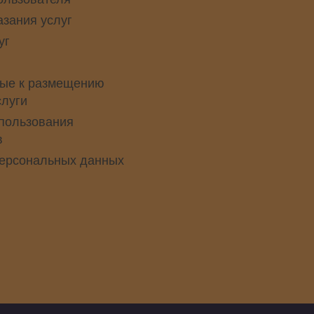
азания услуг
уг
ые к размещению
слуги
пользования
в
персональных данных