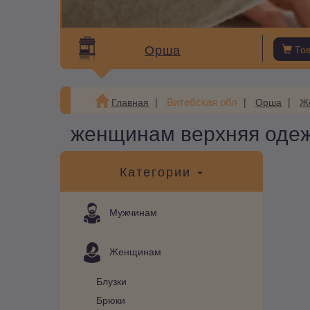
Орша
То
Витебская обл
Главная
Орша
Ж
женщинам верхняя оде
Категории
Мужчинам
Женщинам
Блузки
Брюки