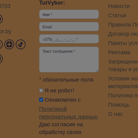
TutVybor:
0703
Новости
Статьи
Правила П
or.by
Договор ок
Пакеты усл
Реклама
Запрещенн
товары и у
Условия ис
* обязательные поля
материало
Я не робот!
Политика 
Ознакомлен с
Помощь
Политикой
О нас
персональных данных
.
Даю согласие на
обработку своих