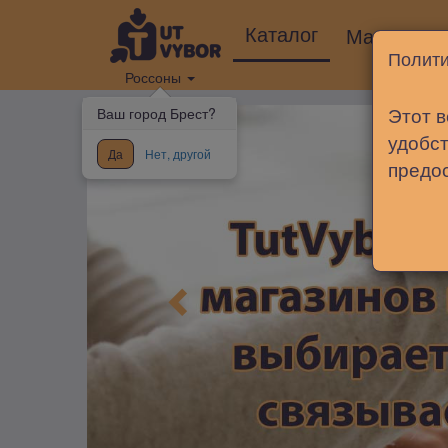
Каталог
Магазины
Полити
Россоны
Этот в
Ваш город Брест?
удобст
Да
Нет, другой
предо