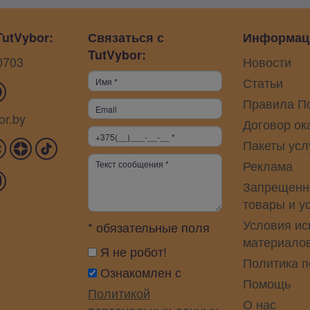
utVybor:
Связаться с
Информац
TutVybor:
0703
Новости
Статьи
Правила П
or.by
Договор ок
Пакеты усл
Реклама
Запрещенн
товары и у
Условия ис
* обязательные поля
материало
Я не робот!
Политика 
Ознакомлен с
Помощь
Политикой
О нас