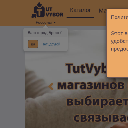
Каталог
Магазины
Полити
Россоны
Этот в
Ваш город Брест?
удобст
Да
Нет, другой
предо