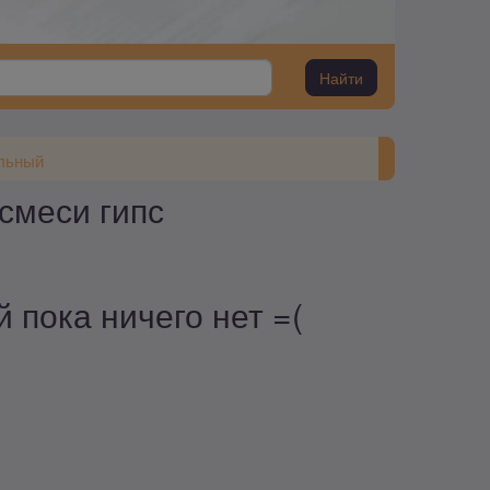
Найти
ельный
смеси гипс
 пока ничего нет =(