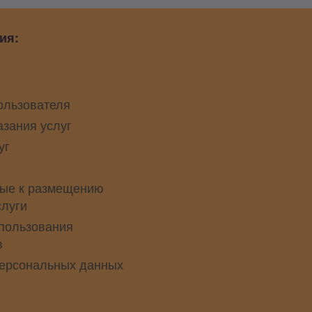
ия:
ользователя
азания услуг
уг
ые к размещению
слуги
пользования
в
персональных данных