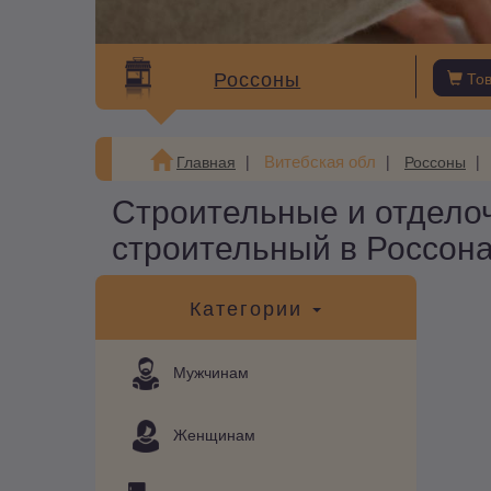
Россоны
То
Витебская обл
Главная
Россоны
Строительные и отдело
строительный в Россон
Категории
Мужчинам
Женщинам