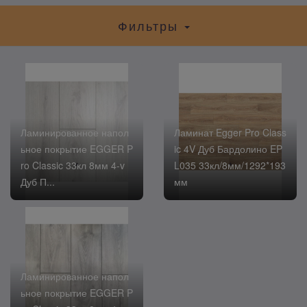
Фильтры
Ламинированное напол
Ламинат Egger Pro Class
ьное покрытие EGGER P
ic 4V Дуб Бардолино EP
ro Classic 33кл 8мм 4-v
L035 33кл/8мм/1292*193
Дуб П...
мм
Ламинированное напол
ьное покрытие EGGER P