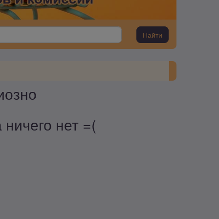
Найти
иозно
 ничего нет =(