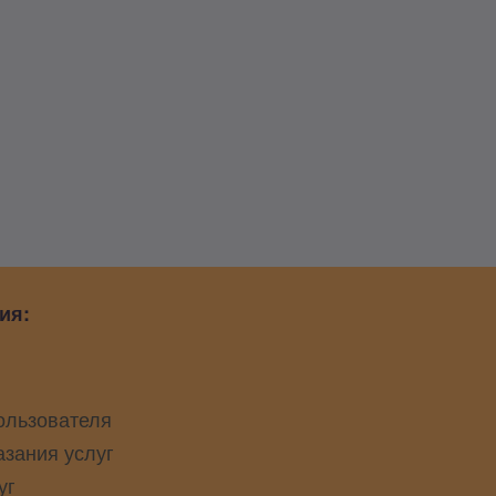
ия:
ользователя
азания услуг
уг