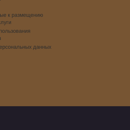
ые к размещению
слуги
пользования
в
персональных данных