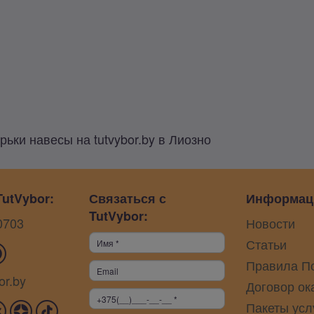
ьки навесы на tutvybor.by в Лиозно
utVybor:
Связаться с
Информац
TutVybor:
0703
Новости
Статьи
Правила П
or.by
Договор ок
Пакеты усл