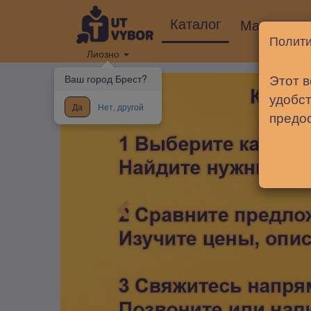
Каталог
Магазины
Полити
Лиозно
Этот в
Ваш город Брест?
удобст
Да
Нет, другой
предо