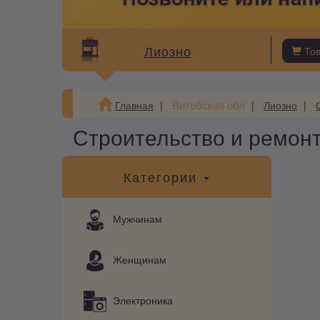
Лиозно
То
Витебская обл
Главная
Лиозно
Строительство и ремонт
Категории
Мужчинам
Женщинам
Электроника