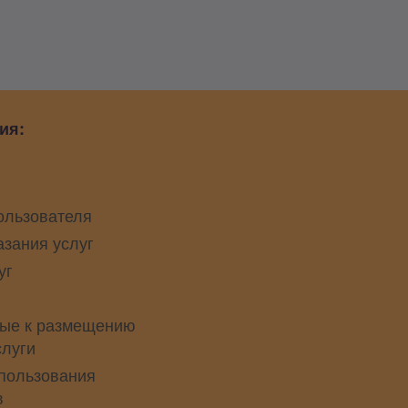
ия:
ользователя
азания услуг
уг
ые к размещению
слуги
пользования
в