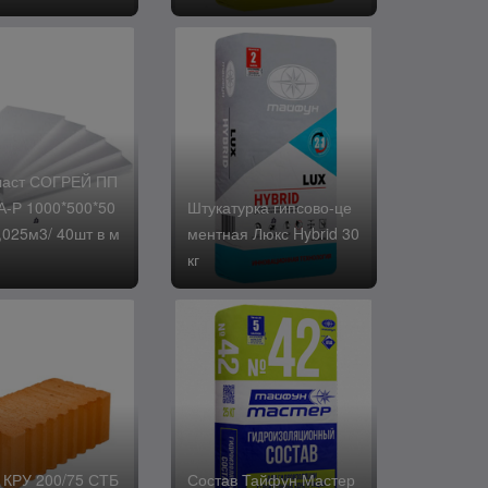
ласт СОГРЕЙ ПП
А-Р 1000*500*50
Штукатурка гипсово-це
,025м3/ 40шт в м
ментная Люкс Hybrid 30
кг
 КРУ 200/75 СТБ
Состав Тайфун Мастер