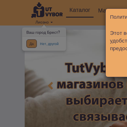
Каталог
Магазины
Полити
Лиозно
Этот в
Ваш город Брест?
удобст
Да
Нет, другой
предо