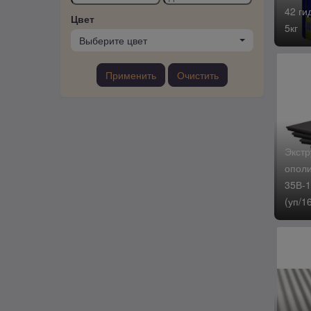
42 ги
Цвет
5кг
Выберите цвет
Применить
Очистить
Экстр
ополи
35В-1
(уп/16