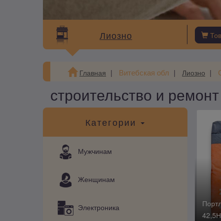
Лиозно
То
Витебская обл
Главная
Лиозно
строительство и ремонт
Категории
Мужчинам
Женщинам
Порт
Электроника
42,5Н