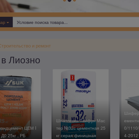
вар
Строительство и ремонт
 в Лиозно
Шифер 
Шпатлевка Тайфун Мас
ементн
ландцемент ЦЕМ I
тер №32с цементная 25
0/1110
 Д0 25кг , РБ
кг серая финишная
4-2012