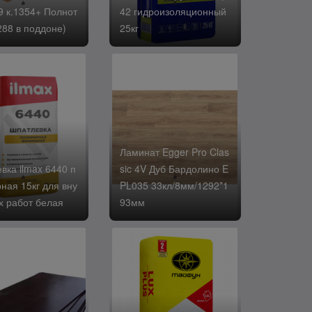
9 к.1354+ Полнот
42 гидроизоляционный
288 в поддоне)
25кг
Ламинат Egger Pro Clas
вка ilmax 6440 п
sic 4V Дуб Бардолино E
ная 15кг для вну
PL035 33кл/8мм/1292*1
х работ белая
93мм