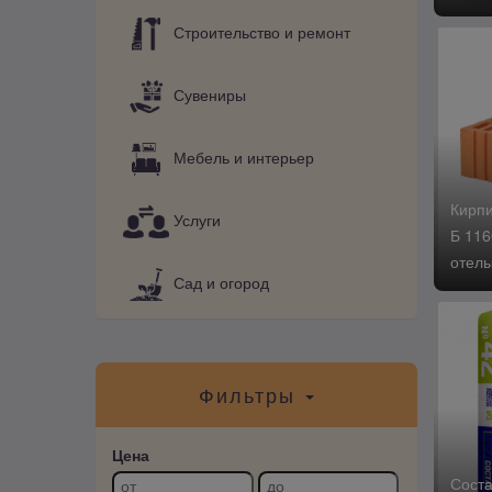
Строительство и ремонт
Сувениры
Мебель и интерьер
Кирпи
Услуги
Б 116
отелы
Сад и огород
Фильтры
Цена
Соста