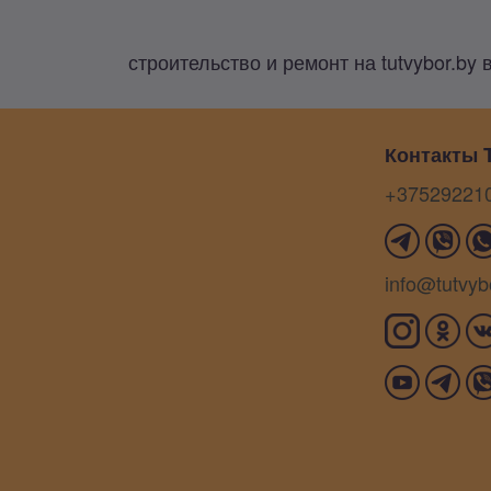
строительство и ремонт на tutvybor.by 
Контакты T
+37529221
info@tutvyb