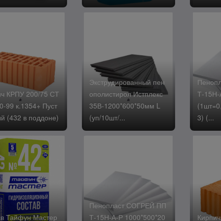
Экструдированный пен
Пеноп
ч КРПУ 200/75 СТ
ополистирол Истплекс
Т-15Н-
0-99 к.1354+ Пуст
35В-1200*600*50мм L
(1шт=0
й (432 в поддоне)
(уп/10шт/...
3) (...
Пенопласт СОГРЕЙ ПП
в Тайфун Мастер
Т-15Н-А-Р 1000*500*20
Кирпич