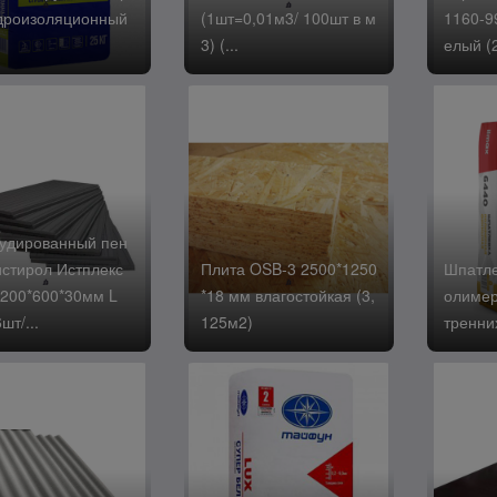
дроизоляционный
(1шт=0,01м3/ 100шт в м
1160-9
3) (...
елый (
удированный пен
стирол Истплекс
Плита OSB-3 2500*1250
Шпатле
200*600*30мм L
*18 мм влагостойкая (3,
олимер
шт/...
125м2)
тренни