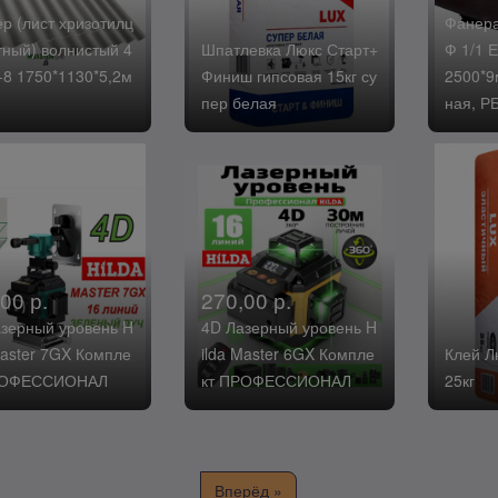
 (лист хризотилц
Фанера
ный) волнистый 4
Шпатлевка Люкс Старт+
Ф 1/1 Е
-8 1750*1130*5,2м
Финиш гипсовая 15кг су
2500*9
пер белая
ная, Р
00 р.
270,00 р.
зерный уровень H
4D Лазерный уровень H
Master 7GX Компле
ilda Master 6GX Компле
Клей Л
РОФЕССИОНАЛ
кт ПРОФЕССИОНАЛ
25кг
Вперёд »