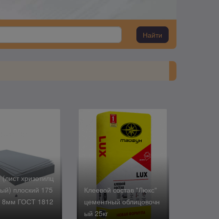
Найти
(лист хризотилц
ый) плоский 175
Клеевой состав "Люкс"
/ 8мм ГОСТ 1812
цементный облицовочн
ый 25кг