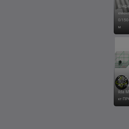
Шифер
емент
0/150
м
280,
4D Ла
ilda 
кт П