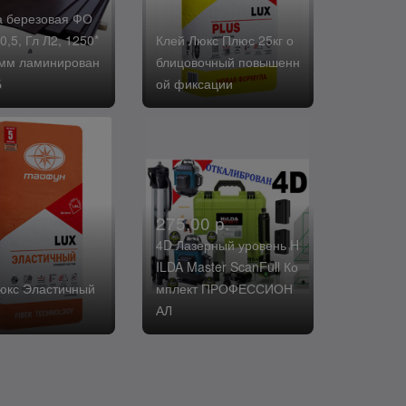
 березовая ФО
0,5, Гл Л2, 1250*
Клей Люкс Плюс 25кг о
мм ламинирован
блицовочный повышенн
Б
ой фиксации
275,00 р.
4D Лазерный уровень H
ILDA Master ScanFull Ко
юкс Эластичный
мплект ПРОФЕССИОН
АЛ