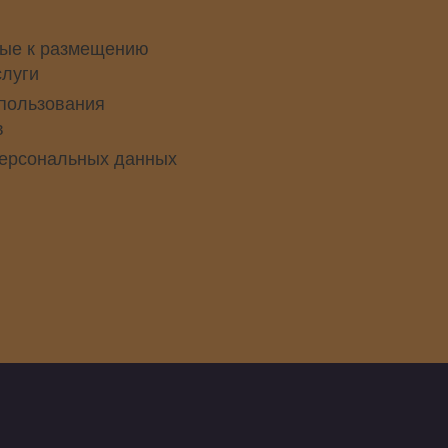
ые к размещению
слуги
пользования
в
персональных данных