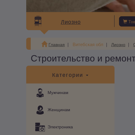
Лиозно
То
Витебская обл
Главная
Лиозно
Строительство и ремонт
Категории
Мужчинам
Женщинам
Электроника