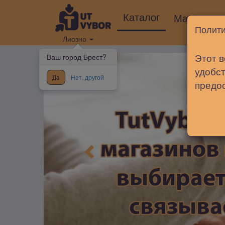
Каталог
Магазины
Полити
Лиозно
Этот в
Ваш город Брест?
удобст
Да
Нет, другой
предо