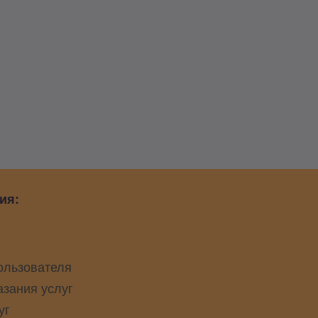
ия:
ользователя
азания услуг
уг