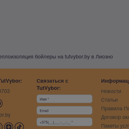
еплоизоляция бойлеры на tutvybor.by в Лиозно
utVybor:
Связаться с
Информац
TutVybor:
0703
Новости
Статьи
Правила П
or.by
Договор ок
Пакеты усл