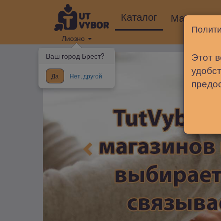
Каталог
Магазины
Полити
Лиозно
Этот в
Ваш город Брест?
удобст
Да
Нет, другой
предо