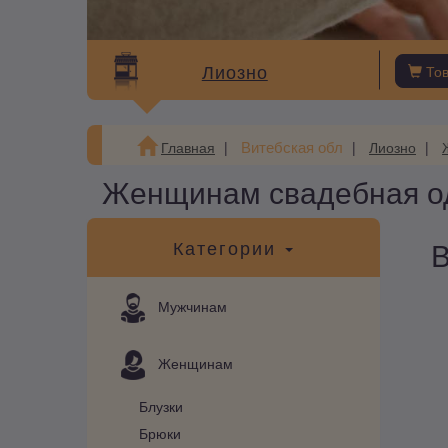
Лиозно
То
Витебская обл
Главная
Лиозно
Женщинам свадебная од
В
Категории
Мужчинам
Женщинам
Блузки
Брюки