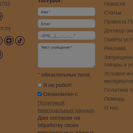
TutVybor:
0703
Новости
Статьи
Правила П
or.by
Договор ок
Пакеты усл
Реклама
Запрещенн
товары и у
Условия ис
* обязательные поля
материало
Я не робот!
Политика 
Ознакомлен с
Помощь
Политикой
О нас
персональных данных
.
Даю согласие на
обработку своих
персональных данных.