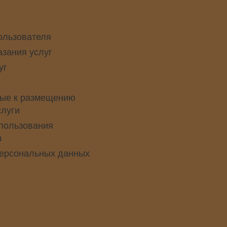
ользователя
азания услуг
уг
ые к размещению
слуги
пользования
в
персональных данных