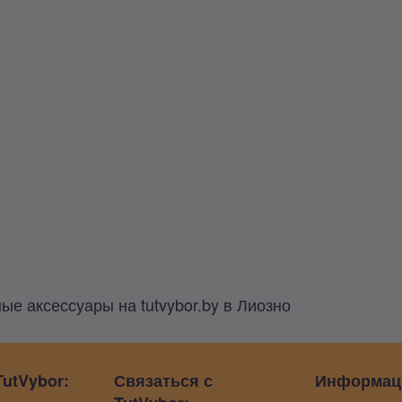
 аксессуары на tutvybor.by в Лиозно
utVybor:
Связаться с
Информац