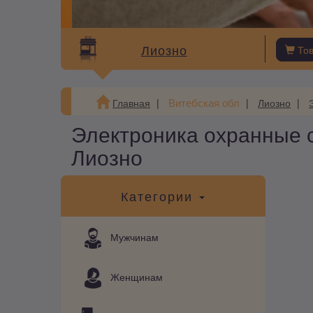
Лиозно
То
Витебская обл
Главная
Лиозно
Электроника охранные 
Лиозно
Категории
Мужчинам
Женщинам