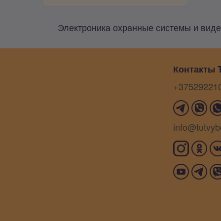
Электроника охранные системы и виде
Контакты T
+37529221
info@tutvyb