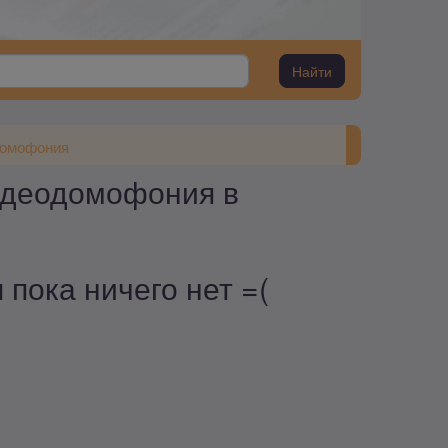
Найти
омофония
идеодомофония в
пока ничего нет =(