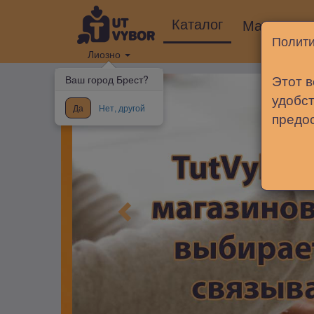
Каталог
Магазины
Полити
Лиозно
Этот в
Ваш город Брест?
удобст
Да
Нет, другой
предо