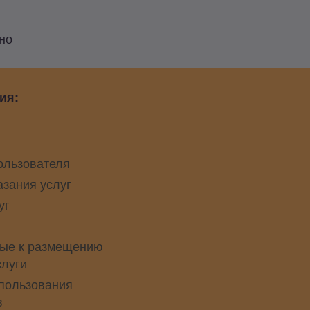
но
ия:
ользователя
азания услуг
уг
ые к размещению
слуги
пользования
в