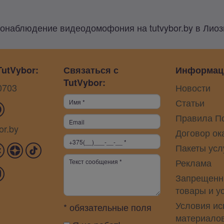
онаблюдение видеодомофония на tutvybor.by в Лиоз
utVybor:
Связаться с
Информац
TutVybor:
0703
Новости
Статьи
Правила П
or.by
Договор ок
Пакеты усл
Реклама
Запрещенн
товары и у
Условия ис
* обязательные поля
материало