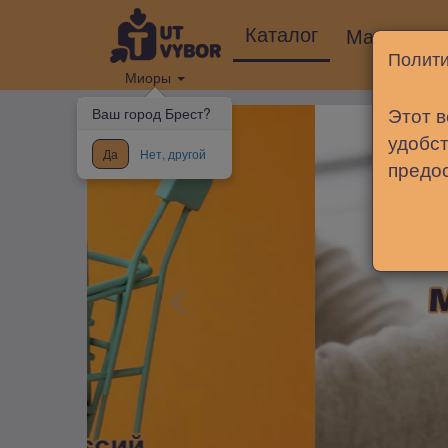
Каталог
Магазины
Полити
Миоры
Этот в
Ваш город Брест?
удобст
Да
Нет, другой
предо