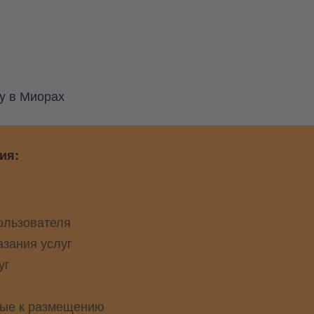
y в Миорах
ия:
ользователя
азания услуг
уг
ые к размещению