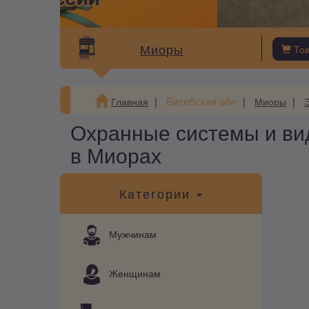
Миоры
То
Витебская обл
Главная
Миоры
Охранные системы и в
в Миорах
Категории
Мужчинам
Женщинам