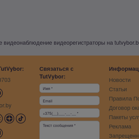
 видеонаблюдение видеорегистраторы на tutvybor.b
utVybor:
Связаться с
Информац
TutVybor:
0703
Новости
Статьи
Правила П
or.by
Договор ок
Пакеты усл
Реклама
Запрещенн