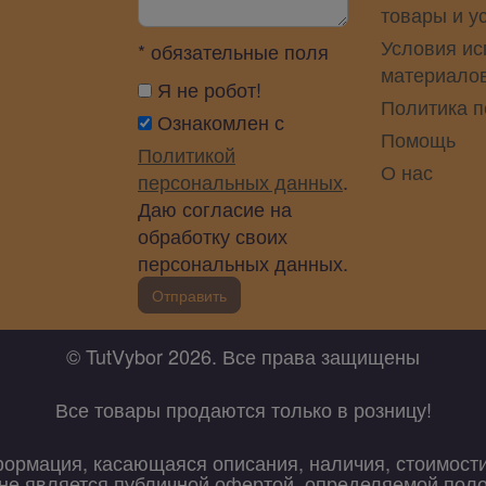
товары и у
Условия ис
* обязательные поля
материало
Я не робот!
Политика 
Ознакомлен с
Помощь
Политикой
О нас
персональных данных
.
Даю согласие на
обработку своих
персональных данных.
Отправить
© TutVybor 2026. Все права защищены
Все товары продаются только в розницу!
формация, касающаяся описания, наличия, стоимост
х не является публичной офертой, определяемой пол