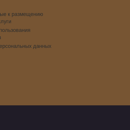
ые к размещению
слуги
пользования
в
персональных данных