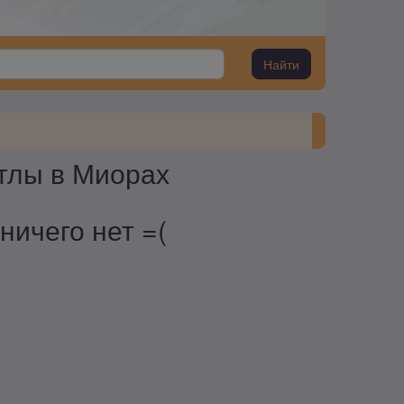
Найти
отлы в Миорах
ничего нет =(