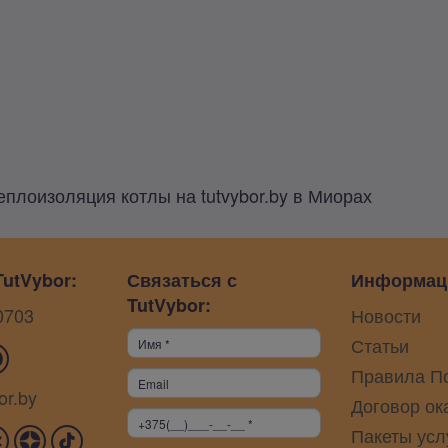
еплоизоляция котлы на tutvybor.by в Миорах
utVybor:
Связаться с
Информац
TutVybor:
0703
Новости
Статьи
Правила П
or.by
Договор ок
Пакеты усл