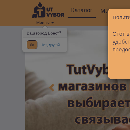
Каталог
Магазины
Полити
Миоры
Этот в
Ваш город Брест?
удобст
Да
Нет, другой
предо