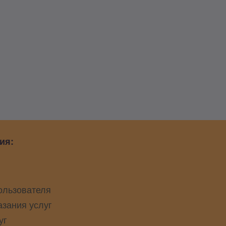
ия:
ользователя
азания услуг
уг