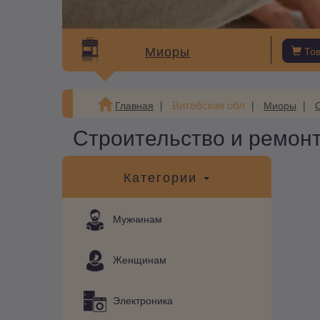
Миоры
То
Витебская обл
Главная
Миоры
Строительство и ремонт
Категории
Мужчинам
Женщинам
Электроника