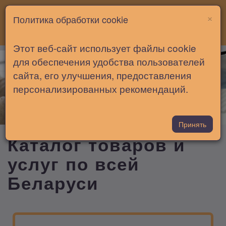
×
Политика обработки cookie
Toggle
Брест
Этот веб-сайт использует файлы cookie
Ваш город Брест?
для обеспечения удобства пользователей
navigati
сайта, его улучшения, предоставления
Да
Нет, другой
персонализированных рекомендаций.
Принять
Каталог товаров и
услуг по всей
Беларуси