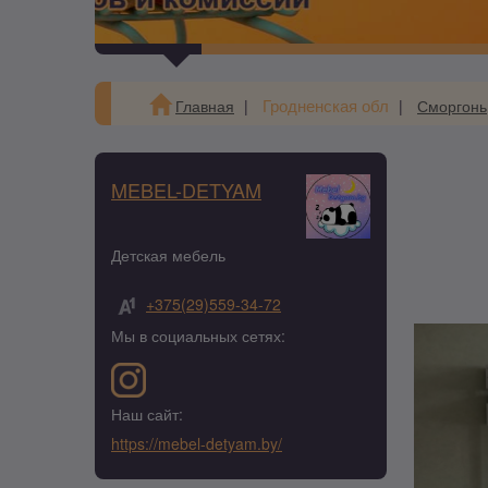
Гродненская обл
Главная
Сморгонь
MEBEL-DETYAM
Детская мебель
+375(29)559-34-72
Мы в социальных сетях:
Наш сайт:
https://mebel-detyam.by/