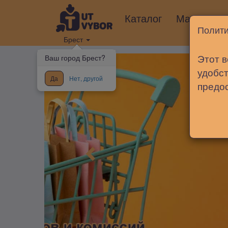
Каталог
Магазины
Полити
Брест
Этот в
Ваш город Брест?
удобст
Да
Нет, другой
предо