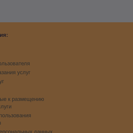
ия:
ользователя
азания услуг
уг
ые к размещению
слуги
пользования
в
персональных данных