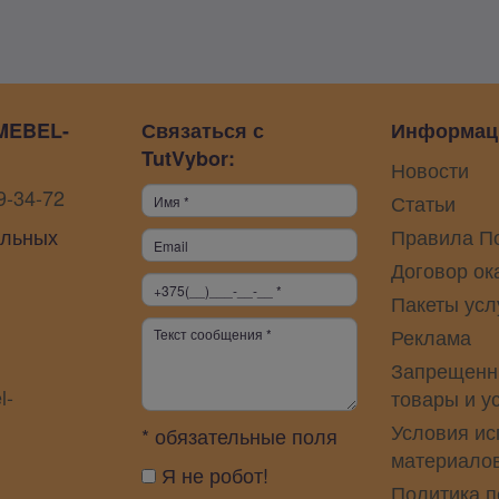
MEBEL-
Связаться с
Информац
TutVybor:
Новости
9-34-72
Статьи
альных
Правила П
Договор ок
Пакеты усл
Реклама
Запрещенн
l-
товары и у
Условия ис
* обязательные поля
материало
Я не робот!
Политика 