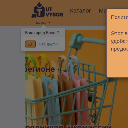
Каталог
Магазины
Полити
Брест
Этот в
Ваш город Брест?
удобст
Да
Нет, другой
предо