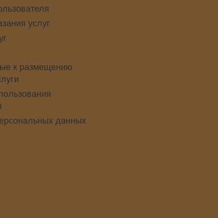
ользователя
азания услуг
уг
ые к размещению
слуги
пользования
в
персональных данных