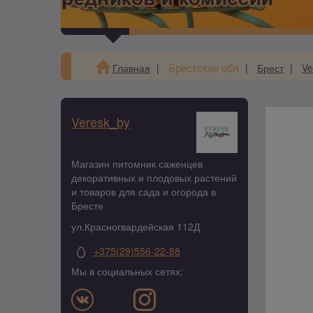
Брестская обл
Главная
Брест
Ve
Veresk_by
Магазин питомник саженцев
декоративных и плодовых растений
и товаров для сада и огорода в
Бресте
ул.Красногвардейская 112Д
+375(29)556-22-88
Мы в социальных сетях: