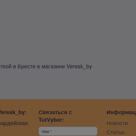
ткой в Бресте в магазине Veresk_by
eresk_by:
Связаться с
Информац
TutVybor:
вардейская
Новости
Статьи