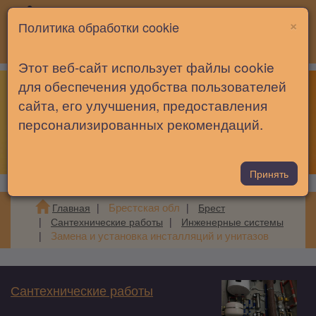
×
Политика обработки cookie
Toggle
Брест
Этот веб-сайт использует файлы cookie
Ваш город Брест?
для обеспечения удобства пользователей
navigati
сайта, его улучшения, предоставления
Да
Нет, другой
персонализированных рекомендаций.
Принять
Брестская обл
Главная
Брест
Сантехнические работы
Инженерные системы
Замена и установка инсталляций и унитазов
Сантехнические работы