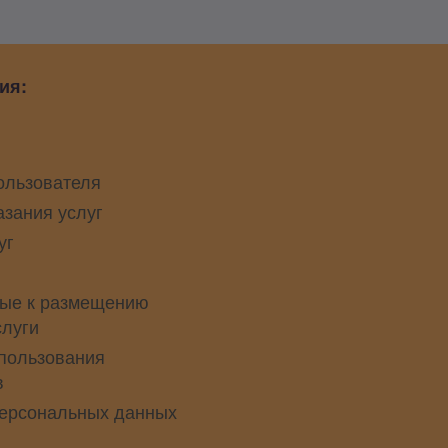
ия:
ользователя
азания услуг
уг
ые к размещению
слуги
пользования
в
персональных данных