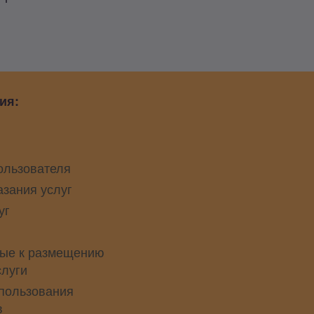
ия:
ользователя
азания услуг
уг
ые к размещению
слуги
пользования
в