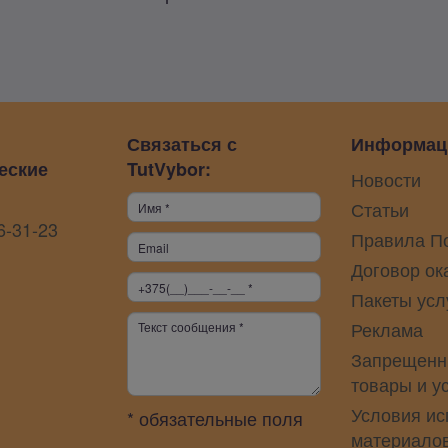
Связаться с
Информац
еские
TutVybor:
Новости
Статьи
6-31-23
Правила П
Договор ок
Пакеты усл
Реклама
Запрещенн
товары и у
Условия ис
* обязательные поля
материало