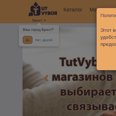
Каталог
Магазины
Полити
Брест
Этот в
Ваш город Брест?
удобст
Да
Нет, другой
предо