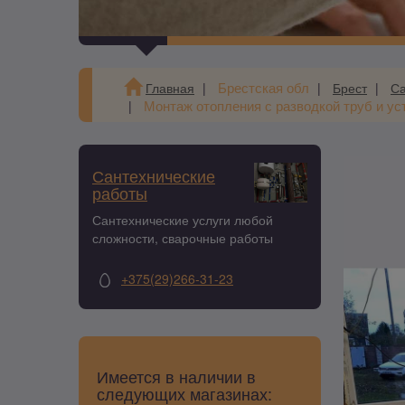
Брестская обл
Главная
Брест
Са
Монтаж отопления с разводкой труб и ус
Сантехнические
работы
Сантехнические услуги любой
сложности, сварочные работы
+375(29)266-31-23
Имеется в наличии в
следующих магазинах: