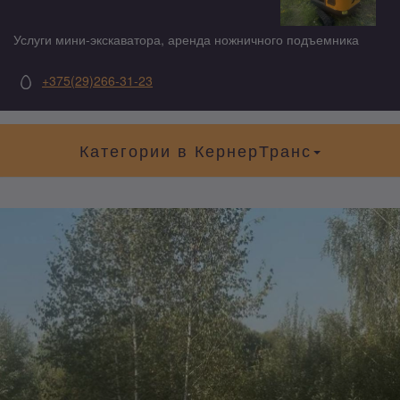
Услуги мини-экскаватора, аренда ножничного подъемника
+375(29)266-31-23
Категории в КернерТранс