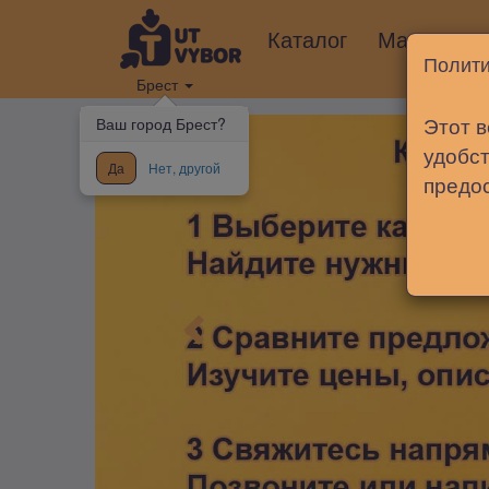
Каталог
Магазины
Полити
Брест
Этот в
Ваш город Брест?
удобст
Да
Нет, другой
предо