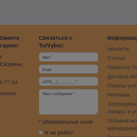
Ювента
Связаться с
Информац
гаринг:
TutVybor:
Новости
я
Статьи
 Скорины,
Правила П
Договор ок
4-77-34
Пакеты усл
альных
Реклама
Запрещенн
товары и у
Условия ис
* обязательные поля
материало
Я не робот!