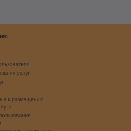
ия:
ользователя
азания услуг
уг
ые к размещению
слуги
пользования
в