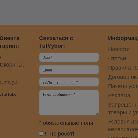
Ювента
Связаться с
Информац
гаринг:
TutVybor:
Новости
я
Статьи
 Скорины,
Правила П
Договор ок
4-77-34
Пакеты усл
альных
Реклама
Запрещенн
товары и у
Условия ис
* обязательные поля
материало
Я не робот!