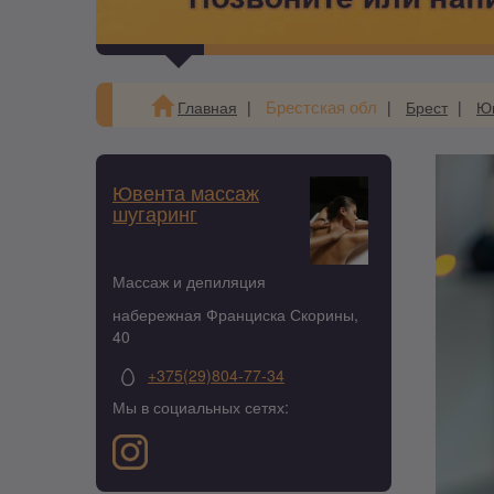
Брестская обл
Главная
Брест
Юв
Ювента массаж
шугаринг
Массаж и депиляция
набережная Франциска Скорины,
40
+375(29)804-77-34
Мы в социальных сетях: