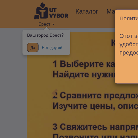
Каталог
Магазины
Полити
Брест
Этот в
Ваш город Брест?
удобст
Да
Нет, другой
предо