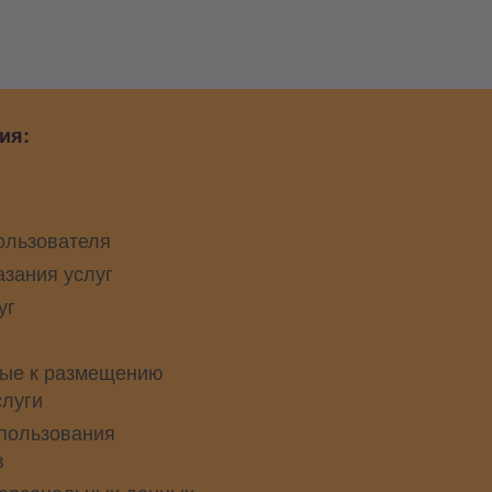
ия:
ользователя
азания услуг
уг
ые к размещению
слуги
пользования
в