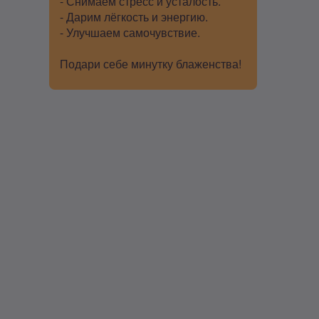
- Снимаем стресс и усталость.
- Дарим лёгкость и энергию.
- Улучшаем самочувствие.
Подари себе минутку блаженства!