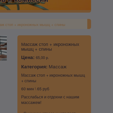
аж стоп + икроножных мышц + спины
Массаж стоп + икроножных
мышц + спины
Цена:
65,00 р.
Категория:
Массаж
Массаж стоп + икроножных мышц
+ спины
60 мин \ 65 руб
Расслабься и отдохни с нашим
массажем!